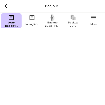
Bonjour...
Jean-
Backup
Backup
In english
More
Baptiste
2023 - Pre-
2019
Olivier
Mimaud-
linkedin
Backup 2023 - Pre-
Mimaud-linkedin
Concevoir, délivrer, manager
+33 6 32 67 80 97  
jean-baptiste@olivier.contact
94 270 Le Kremlin-Bicêtre
Ingénieur Arts et Métiers ParisTech